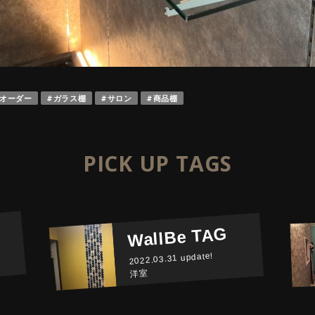
オーダー
ガラス棚
サロン
商品棚
PICK UP TAGS
WallBe TAG
2022.03.31 update!
洋室