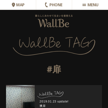
MAP
PHONE
#扉
2019.01.23 update!
襖扉